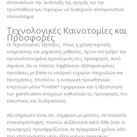
αντανακλούν την ανάπτυξη της αγοράς και την
προσπάθεια των παρόχων να διατηρούν ανταγωνιστικό
πλεονέκτημα.
Τεχνολογικές Καινοτομίες και
Προσφορές
Οι τεχνολογικές εξελίξεις, όπως η χρήση τεχνητής
νοημοσύνης και μηχανικής μάθησης, έχουν επιτρέψει την
προσωποποιημένη προσέγγιση στις προσφορές. Αυτό
σημαίνει ότι οι παίκτες λαμβάνουν εξατομικευμένες
προτάσεις με βάση το ιστορικό τυχερών παιχνιδιών και
προτιμήσεις. Επιπλέον, η εισαγωγή προωθητικών
ενεργειών μέσω *mobile* εφαρμογών και η αξιοποίηση
των gamification στοιχείων καθιστούν τις προσφορές πιο
ελκυστικές και διαδραστικές.
Αξιοσημείωτο είναι ότι, σύμφωνα με μελέτες, τα ποσοστά
επαναπρόσληψης παικτών αυξάνονται κατά 30% όταν οι
προσφορές προσαρμόζονται σε πραγματικό χρόνο, κάτι
που επιτυγχάνεται μέσω εξελιγμένων ψηφιακών