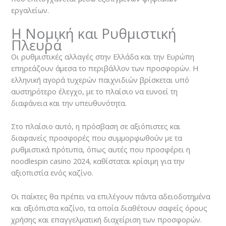
εργαλείων.
Η Νομική και Ρυθμιστική
Πλευρά
Οι ρυθμιστικές αλλαγές στην Ελλάδα και την Ευρώπη
επηρεάζουν άμεσα το περιβάλλον των προσφορών. Η
ελληνική αγορά τυχερών παιχνιδιών βρίσκεται υπό
αυστηρότερο έλεγχο, με το πλαίσιο να ευνοεί τη
διαφάνεια και την υπευθυνότητα.
Στο πλαίσιο αυτό, η πρόσβαση σε αξιόπιστες και
διαφανείς προσφορές που συμμορφωθούν με τα
ρυθμιστικά πρότυπα, όπως αυτές που προσφέρει η
noodlespin casino 2024, καθίσταται κρίσιμη για την
αξιοπιστία ενός καζίνο.
Οι παίκτες θα πρέπει να επιλέγουν πάντα αδειοδοτημένα
και αξιόπιστα καζίνο, τα οποία διαθέτουν σαφείς όρους
χρήσης και επαγγελματική διαχείριση των προσφορών.