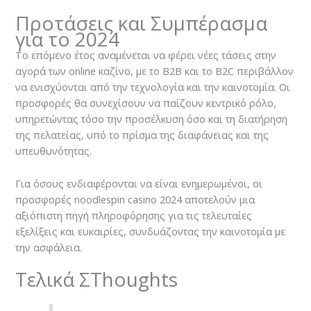
Προτάσεις και Συμπέρασμα
για το 2024
Το επόμενο έτος αναμένεται να φέρει νέες τάσεις στην
αγορά των online καζίνο, με το Β2Β και το B2C περιβάλλον
να ενισχύονται από την τεχνολογία και την καινοτομία. Οι
προσφορές θα συνεχίσουν να παίζουν κεντρικό ρόλο,
υπηρετώντας τόσο την προσέλκυση όσο και τη διατήρηση
της πελατείας, υπό το πρίσμα της διαφάνειας και της
υπευθυνότητας.
Για όσους ενδιαφέρονται να είναι ενημερωμένοι, οι
προσφορές noodlespin casino 2024 αποτελούν μια
αξιόπιστη πηγή πληροφόρησης για τις τελευταίες
εξελίξεις και ευκαιρίες, συνδυάζοντας την καινοτομία με
την ασφάλεια.
Τελικά ΣThoughts