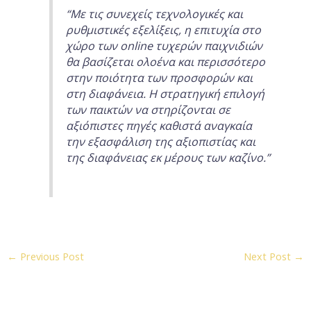
“Με τις συνεχείς τεχνολογικές και
ρυθμιστικές εξελίξεις, η επιτυχία στο
χώρο των online τυχερών παιχνιδιών
θα βασίζεται ολοένα και περισσότερο
στην ποιότητα των προσφορών και
στη διαφάνεια. Η στρατηγική επιλογή
των παικτών να στηρίζονται σε
αξιόπιστες πηγές καθιστά αναγκαία
την εξασφάλιση της αξιοπιστίας και
της διαφάνειας εκ μέρους των καζίνο.”
←
Previous Post
Next Post
→